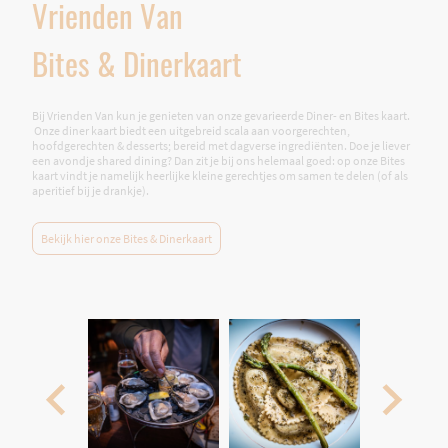
Vrienden Van
Bites & Dinerkaart
Bij Vrienden Van kun je genieten van onze gevarieerde Diner- en Bites kaart.
Onze diner kaart biedt een uitgebreid scala aan voorgerechten,
hoofdgerechten & desserts; bereid met dagverse ingrediënten. Doe je liever
een avondje shared dining? Dan zit je bij ons helemaal goed: op onze Bites
kaart vindt je namelijk heerlijke kleine gerechtjes om samen te delen (of als
aperitief bij je drankje).
Bekijk hier onze Bites & Dinerkaart